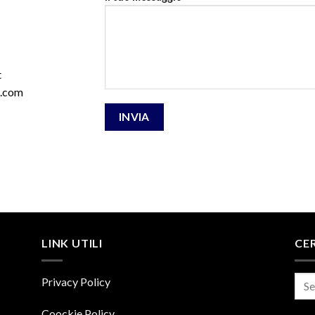
t
l.com
LINK UTILI
CE
Privacy Policy
Coockie Policy