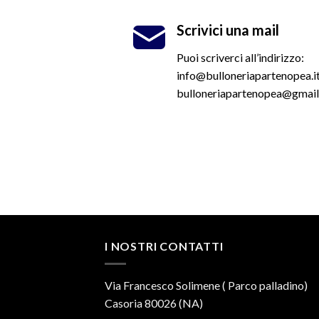
Scrivici una mail
Puoi scriverci all’indirizzo:
info@bulloneriapartenopea.i
bulloneriapartenopea@gmai
I NOSTRI CONTATTI
Via Francesco Solimene ( Parco palladino)
Casoria 80026 (NA)